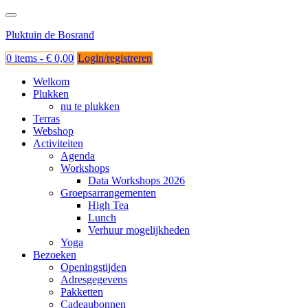
Ga
naar
Pluktuin de Bosrand
de
inhoud
0 items -
€
0,00
Login/registreren
Welkom
Plukken
nu te plukken
Terras
Webshop
Activiteiten
Agenda
Workshops
Data Workshops 2026
Groepsarrangementen
High Tea
Lunch
Verhuur mogelijkheden
Yoga
Bezoeken
Openingstijden
Adresgegevens
Pakketten
Cadeaubonnen