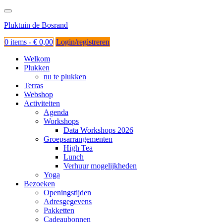
Ga
naar
Pluktuin de Bosrand
de
inhoud
0 items -
€
0,00
Login/registreren
Welkom
Plukken
nu te plukken
Terras
Webshop
Activiteiten
Agenda
Workshops
Data Workshops 2026
Groepsarrangementen
High Tea
Lunch
Verhuur mogelijkheden
Yoga
Bezoeken
Openingstijden
Adresgegevens
Pakketten
Cadeaubonnen