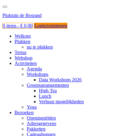
Ga
naar
Pluktuin de Bosrand
de
inhoud
0 items -
€
0,00
Login/registreren
Welkom
Plukken
nu te plukken
Terras
Webshop
Activiteiten
Agenda
Workshops
Data Workshops 2026
Groepsarrangementen
High Tea
Lunch
Verhuur mogelijkheden
Yoga
Bezoeken
Openingstijden
Adresgegevens
Pakketten
Cadeaubonnen