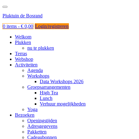
Ga
naar
Pluktuin de Bosrand
de
inhoud
0 items -
€
0,00
Login/registreren
Welkom
Plukken
nu te plukken
Terras
Webshop
Activiteiten
Agenda
Workshops
Data Workshops 2026
Groepsarrangementen
High Tea
Lunch
Verhuur mogelijkheden
Yoga
Bezoeken
Openingstijden
Adresgegevens
Pakketten
Cadeaubonnen