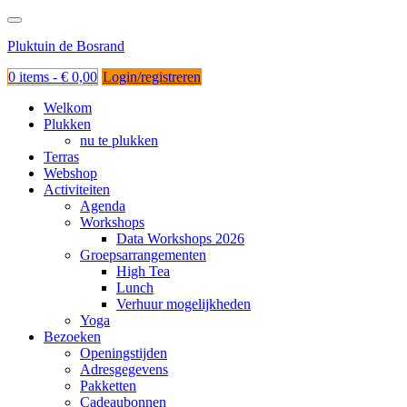
Ga
naar
Pluktuin de Bosrand
de
inhoud
0 items -
€
0,00
Login/registreren
Welkom
Plukken
nu te plukken
Terras
Webshop
Activiteiten
Agenda
Workshops
Data Workshops 2026
Groepsarrangementen
High Tea
Lunch
Verhuur mogelijkheden
Yoga
Bezoeken
Openingstijden
Adresgegevens
Pakketten
Cadeaubonnen