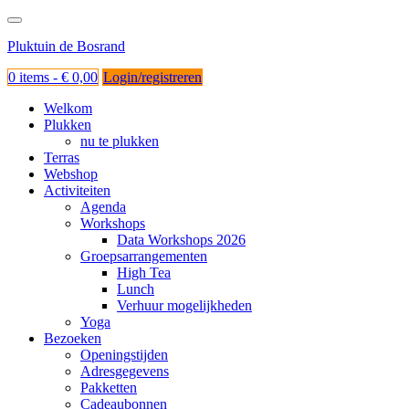
Ga
naar
Pluktuin de Bosrand
de
inhoud
0 items -
€
0,00
Login/registreren
Welkom
Plukken
nu te plukken
Terras
Webshop
Activiteiten
Agenda
Workshops
Data Workshops 2026
Groepsarrangementen
High Tea
Lunch
Verhuur mogelijkheden
Yoga
Bezoeken
Openingstijden
Adresgegevens
Pakketten
Cadeaubonnen