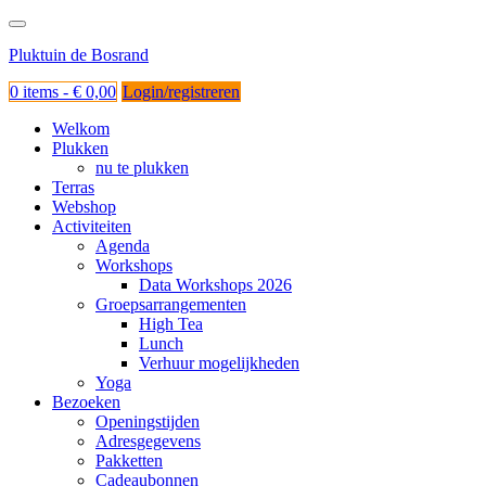
Ga
naar
Pluktuin de Bosrand
de
inhoud
0 items -
€
0,00
Login/registreren
Welkom
Plukken
nu te plukken
Terras
Webshop
Activiteiten
Agenda
Workshops
Data Workshops 2026
Groepsarrangementen
High Tea
Lunch
Verhuur mogelijkheden
Yoga
Bezoeken
Openingstijden
Adresgegevens
Pakketten
Cadeaubonnen