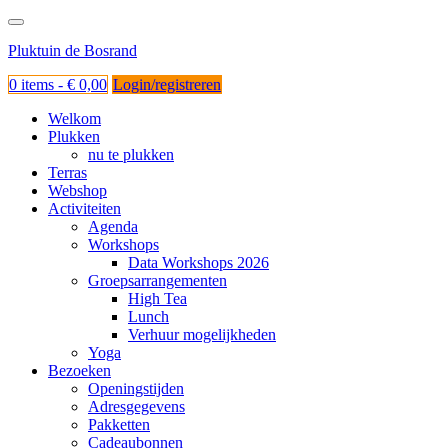
Ga
naar
Pluktuin de Bosrand
de
inhoud
0 items -
€
0,00
Login/registreren
Welkom
Plukken
nu te plukken
Terras
Webshop
Activiteiten
Agenda
Workshops
Data Workshops 2026
Groepsarrangementen
High Tea
Lunch
Verhuur mogelijkheden
Yoga
Bezoeken
Openingstijden
Adresgegevens
Pakketten
Cadeaubonnen