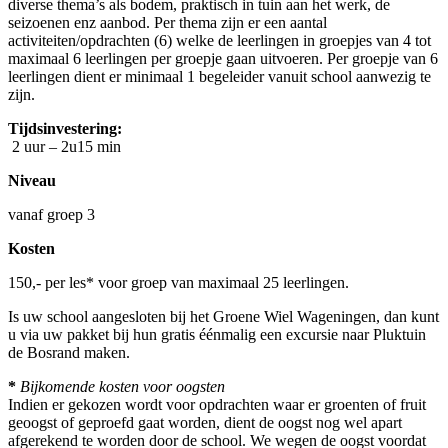
diverse thema’s als bodem, praktisch in tuin aan het werk, de
seizoenen enz aanbod. Per thema zijn er een aantal
activiteiten/opdrachten (6) welke de leerlingen in groepjes van 4 tot
maximaal 6 leerlingen per groepje gaan uitvoeren. Per groepje van 6
leerlingen dient er minimaal 1 begeleider vanuit school aanwezig te
zijn.
Tijdsinvestering:
2 uur – 2u15 min
Niveau
vanaf groep 3
Kosten
150,- per les* voor groep van maximaal 25 leerlingen.
Is uw school aangesloten bij het Groene Wiel Wageningen, dan kunt
u via uw pakket bij hun gratis éénmalig een excursie naar Pluktuin
de Bosrand maken.
*
Bijkomende kosten voor oogsten
Indien er gekozen wordt voor opdrachten waar er groenten of fruit
geoogst of geproefd gaat worden, dient de oogst nog wel apart
afgerekend te worden door de school. We wegen de oogst voordat