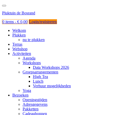
Ga
naar
Pluktuin de Bosrand
de
inhoud
0 items -
€
0,00
Login/registreren
Welkom
Plukken
nu te plukken
Terras
Webshop
Activiteiten
Agenda
Workshops
Data Workshops 2026
Groepsarrangementen
High Tea
Lunch
Verhuur mogelijkheden
Yoga
Bezoeken
Openingstijden
Adresgegevens
Pakketten
Cadeaubonnen