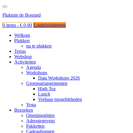
Ga
naar
Pluktuin de Bosrand
de
inhoud
0 items -
€
0,00
Login/registreren
Welkom
Plukken
nu te plukken
Terras
Webshop
Activiteiten
Agenda
Workshops
Data Workshops 2026
Groepsarrangementen
High Tea
Lunch
Verhuur mogelijkheden
Yoga
Bezoeken
Openingstijden
Adresgegevens
Pakketten
Cadeaubonnen