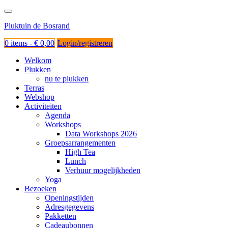
Ga
naar
Pluktuin de Bosrand
de
inhoud
0 items -
€
0,00
Login/registreren
Welkom
Plukken
nu te plukken
Terras
Webshop
Activiteiten
Agenda
Workshops
Data Workshops 2026
Groepsarrangementen
High Tea
Lunch
Verhuur mogelijkheden
Yoga
Bezoeken
Openingstijden
Adresgegevens
Pakketten
Cadeaubonnen