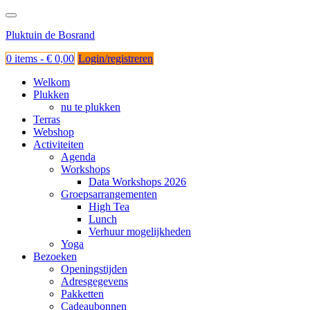
Ga
naar
Pluktuin de Bosrand
de
inhoud
0 items -
€
0,00
Login/registreren
Welkom
Plukken
nu te plukken
Terras
Webshop
Activiteiten
Agenda
Workshops
Data Workshops 2026
Groepsarrangementen
High Tea
Lunch
Verhuur mogelijkheden
Yoga
Bezoeken
Openingstijden
Adresgegevens
Pakketten
Cadeaubonnen